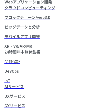
Webアプリケーション開発
クラウドコンピューティング
ブロックチェーン/web3.0
ビッグデータと分析
モバイルアプリ開発
XR・VR/AR/MR
24時間年中無休監視
品質保証
DevOps
IoT
AIサービス
DXサービス
GXサービス