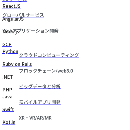
ReactJS
グローバルサービス
AngularJS
Node.js
Webアプリケーション開発
GCP
Python
クラウドコンピューティング
Ruby on Rails
ブロックチェーン/web3.0
.NET
ビッグデータと分析
PHP
Java
モバイルアプリ開発
Swift
XR・VR/AR/MR
Kotlin