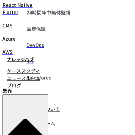
React Native
Flutter
24時間年中無休監視
CMS
品質保証
Azure
DevOps
AWS
ナレッジハブ
IoT
ケーススタディ
ニュースルーム
Salesforce
ブログ
業界
企業情報
イノベーチャーについて
会社情報
リーダーシップチーム
採用情報