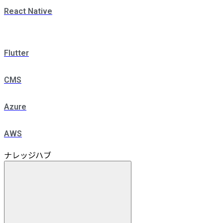
React Native
Flutter
CMS
Azure
AWS
ナレッジハブ