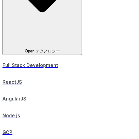
Open テクノロジー
Full Stack Development
ReactJS
AngularJS
Node.js
GCP