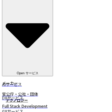
教育
電気通信
ヘルスケア
電気・ガス・水道
金融サービス
eコマース
人材ビジネス
鉄道・物流
Open サービス
メーカー
AIサービス
官公庁・公社・団体
DXサービス
テクノロジー
Full Stack Development
GXサービス