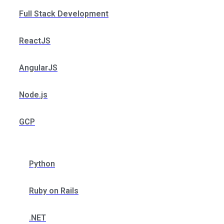
Full Stack Development
ReactJS
AngularJS
Node.js
GCP
Python
Ruby on Rails
.NET