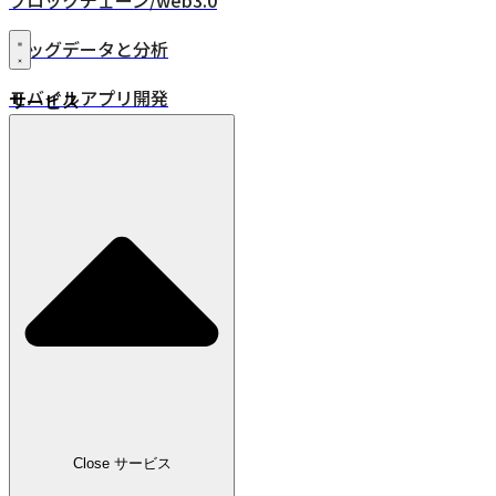
ブロックチェーン/web3.0
ビッグデータと分析
モバイルアプリ開発
サービス
XR・VR/AR/MR
24時間年中無休監視
品質保証
DevOps
IoT
位置情報ソリューション
業界
小売
Close サービス
広告・メディア