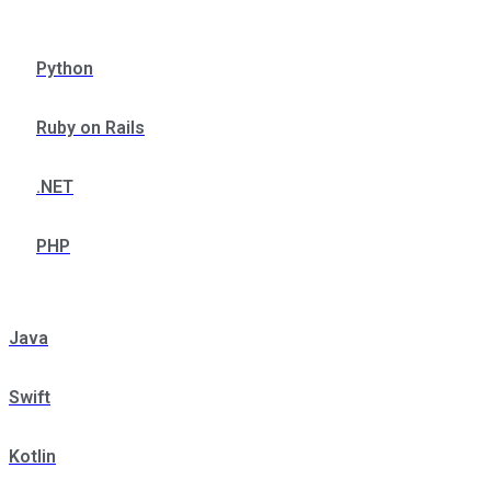
Python
Ruby on Rails
.NET
PHP
Java
Swift
Kotlin