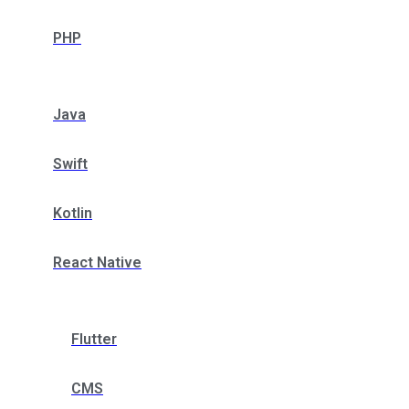
PHP
Java
Swift
Kotlin
React Native
Flutter
CMS