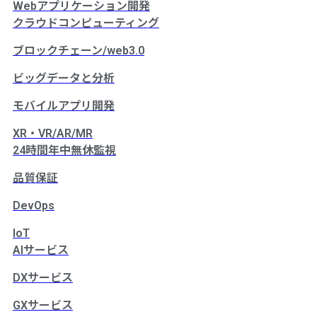
Webアプリケーション開発
クラウドコンピューティング
ブロックチェーン/web3.0
ビッグデータと分析
モバイルアプリ開発
XR・VR/AR/MR
24時間年中無休監視
品質保証
DevOps
IoT
AIサービス
DXサービス
GXサービス