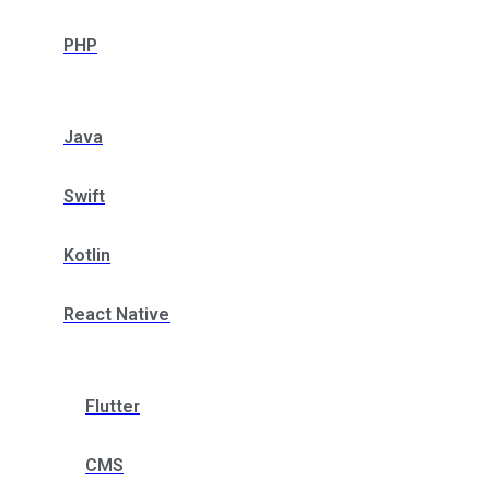
PHP
Java
Swift
Kotlin
React Native
Flutter
CMS