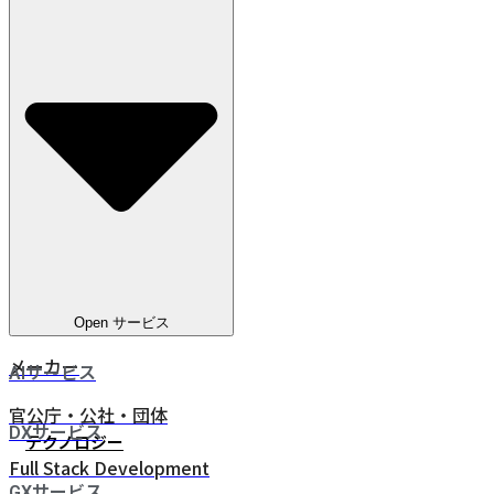
教育
電気通信
ヘルスケア
電気・ガス・水道
金融サービス
eコマース
人材ビジネス
鉄道・物流
Open サービス
メーカー
AIサービス
官公庁・公社・団体
DXサービス
テクノロジー
Full Stack Development
GXサービス