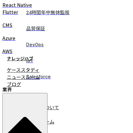
React Native
Flutter
24時間年中無休監視
CMS
品質保証
Azure
DevOps
AWS
ナレッジハブ
IoT
ケーススタディ
ニュースルーム
Salesforce
ブログ
業界
企業情報
イノベーチャーについて
会社情報
リーダーシップチーム
採用情報