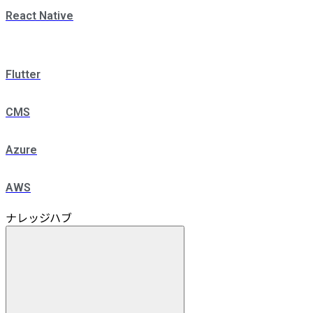
React Native
Flutter
CMS
Azure
AWS
ナレッジハブ