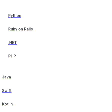
Python
Ruby on Rails
.NET
PHP
Java
Swift
Kotlin