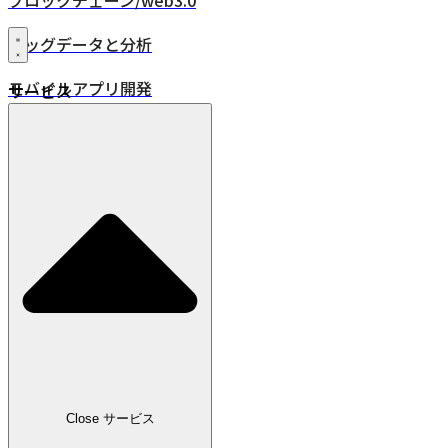
ブロックチェーン/web3.0
ビッグデータと分析
モバイルアプリ開発
サービス
XR・VR/AR/MR
24時間年中無休監視
品質保証
DevOps
IoT
位置情報ソリューション
業界
小売
Close サービス
広告・メディア