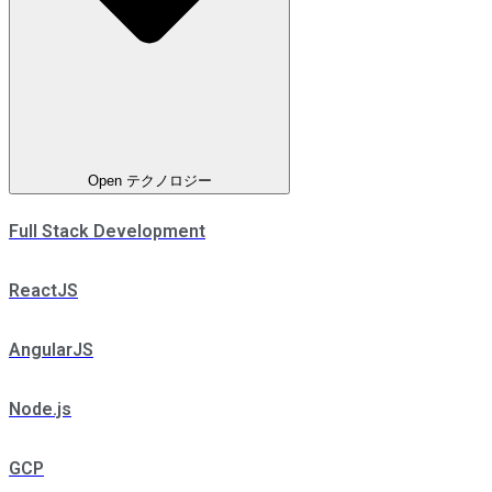
Open テクノロジー
Full Stack Development
ReactJS
AngularJS
Node.js
GCP