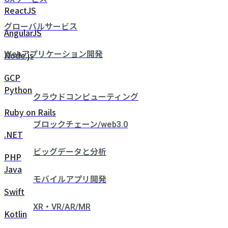
ReactJS
グローバルサービス
AngularJS
Node.js
Webアプリケーション開発
GCP
Python
クラウドコンピューティング
Ruby on Rails
ブロックチェーン/web3.0
.NET
ビッグデータと分析
PHP
Java
モバイルアプリ開発
Swift
XR・VR/AR/MR
Kotlin