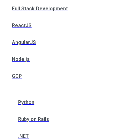
Full Stack Development
ReactJS
AngularJS
Node.js
GCP
Python
Ruby on Rails
.NET