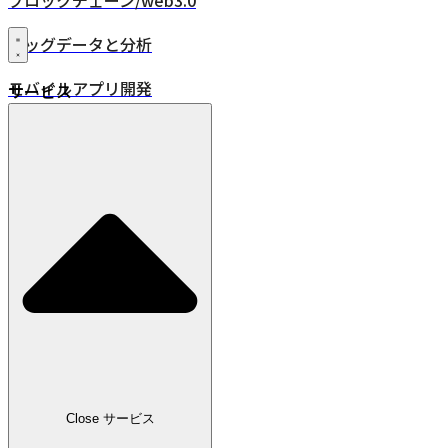
ブロックチェーン/web3.0
ビッグデータと分析
モバイルアプリ開発
サービス
XR・VR/AR/MR
24時間年中無休監視
品質保証
DevOps
IoT
位置情報ソリューション
業界
小売
Close サービス
広告・メディア