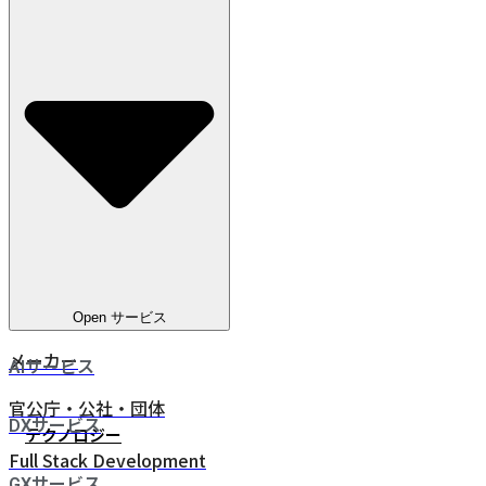
教育
電気通信
ヘルスケア
電気・ガス・水道
金融サービス
eコマース
人材ビジネス
鉄道・物流
Open サービス
メーカー
AIサービス
官公庁・公社・団体
DXサービス
テクノロジー
Full Stack Development
GXサービス