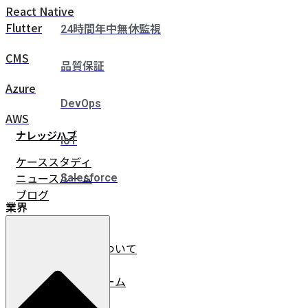
React Native
Flutter
24時間年中無休監視
CMS
品質保証
Azure
DevOps
AWS
ナレッジハブ
IoT
ケーススタディ
ニュースルーム
Salesforce
ブログ
業界
企業情報
イノベーチャーについて
会社情報
リーダーシップチーム
採用情報