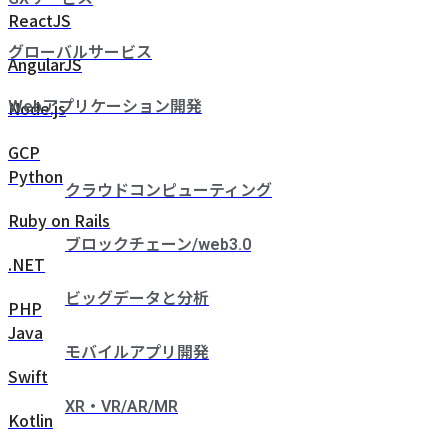
ReactJS
グローバルサービス
AngularJS
Node.js
Webアプリケーション開発
GCP
Python
クラウドコンピューティング
Ruby on Rails
ブロックチェーン/web3.0
.NET
ビッグデータと分析
PHP
Java
モバイルアプリ開発
Swift
XR・VR/AR/MR
Kotlin