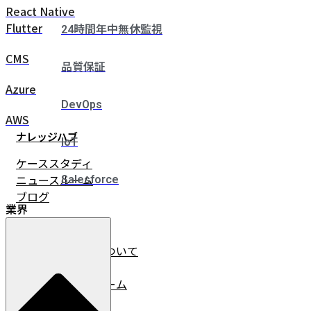
React Native
Flutter
24時間年中無休監視
CMS
品質保証
Azure
DevOps
AWS
ナレッジハブ
IoT
ケーススタディ
ニュースルーム
Salesforce
ブログ
業界
企業情報
イノベーチャーについて
会社情報
リーダーシップチーム
採用情報