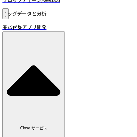
ブロックチェーン/web3.0
ビッグデータと分析
モバイルアプリ開発
サービス
XR・VR/AR/MR
24時間年中無休監視
品質保証
DevOps
IoT
位置情報ソリューション
業界
小売
Close サービス
広告・メディア