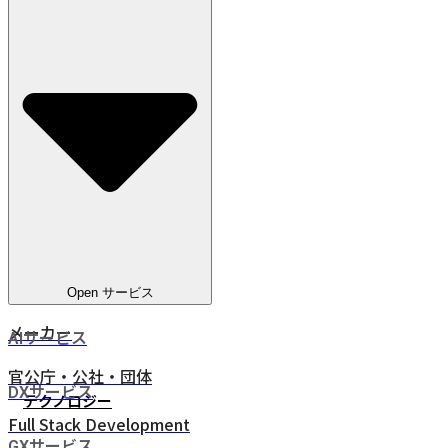
教育
電気通信
ヘルスケア
電気・ガス・水道
金融サービス
eコマース
人材ビジネス
鉄道・物流
Open サービス
メーカー
AIサービス
官公庁・公社・団体
DXサービス
テクノロジー
Full Stack Development
GXサービス