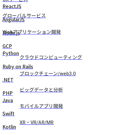
ReactJS
グローバルサービス
AngularJS
Node.js
Webアプリケーション開発
GCP
Python
クラウドコンピューティング
Ruby on Rails
ブロックチェーン/web3.0
.NET
ビッグデータと分析
PHP
Java
モバイルアプリ開発
Swift
XR・VR/AR/MR
Kotlin