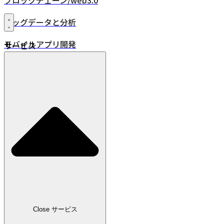
ブロックチェーン/web3.0
ビッグデータと分析
モバイルアプリ開発
サービス
XR・VR/AR/MR
24時間年中無休監視
品質保証
DevOps
IoT
位置情報ソリューション
業界
小売
Close サービス
広告・メディア