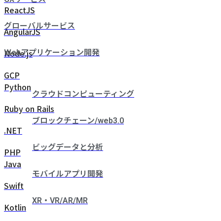
ReactJS
グローバルサービス
AngularJS
Node.js
Webアプリケーション開発
GCP
Python
クラウドコンピューティング
Ruby on Rails
ブロックチェーン/web3.0
.NET
ビッグデータと分析
PHP
Java
モバイルアプリ開発
Swift
XR・VR/AR/MR
Kotlin