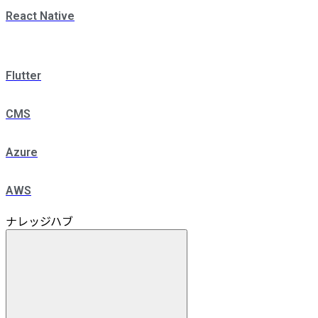
React Native
Flutter
CMS
Azure
AWS
ナレッジハブ