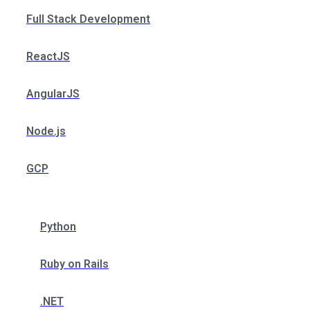
Full Stack Development
ReactJS
AngularJS
Node.js
GCP
Python
Ruby on Rails
.NET