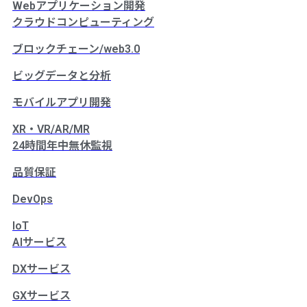
Webアプリケーション開発
クラウドコンピューティング
ブロックチェーン/web3.0
ビッグデータと分析
モバイルアプリ開発
XR・VR/AR/MR
24時間年中無休監視
品質保証
DevOps
IoT
AIサービス
DXサービス
GXサービス