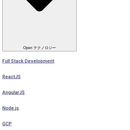
Open テクノロジー
Full Stack Development
ReactJS
AngularJS
Node.js
GCP