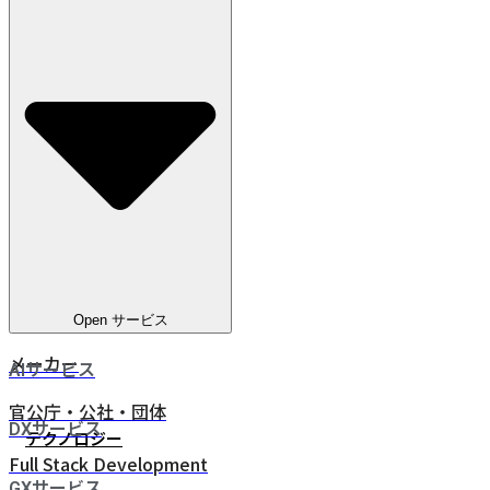
教育
電気通信
ヘルスケア
電気・ガス・水道
金融サービス
eコマース
人材ビジネス
鉄道・物流
Open サービス
メーカー
AIサービス
官公庁・公社・団体
DXサービス
テクノロジー
Full Stack Development
GXサービス