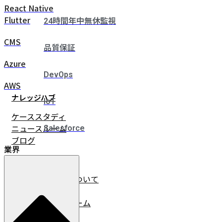
React Native
Flutter
24時間年中無休監視
CMS
品質保証
Azure
DevOps
AWS
ナレッジハブ
IoT
ケーススタディ
ニュースルーム
Salesforce
ブログ
業界
企業情報
イノベーチャーについて
会社情報
リーダーシップチーム
採用情報