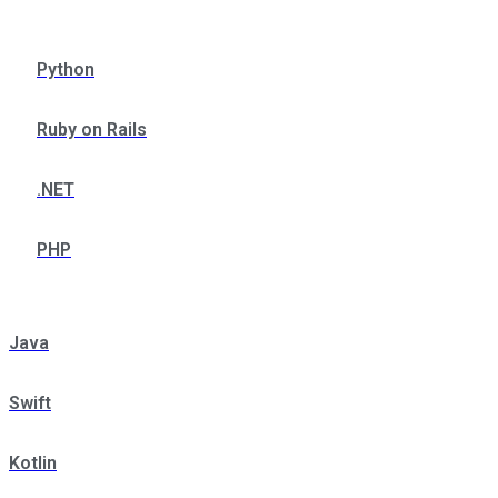
Python
Ruby on Rails
.NET
PHP
Java
Swift
Kotlin