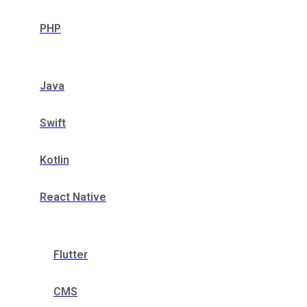
PHP
Java
Swift
Kotlin
React Native
Flutter
CMS