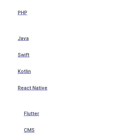
PHP
Java
Swift
Kotlin
React Native
Flutter
CMS