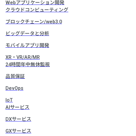
Webアプリケーション開発
クラウドコンピューティング
ブロックチェーン/web3.0
ビッグデータと分析
モバイルアプリ開発
XR・VR/AR/MR
24時間年中無休監視
品質保証
DevOps
IoT
AIサービス
DXサービス
GXサービス