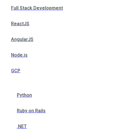
Full Stack Development
ReactJS
AngularJS
Node.js
GCP
Python
Ruby on Rails
.NET