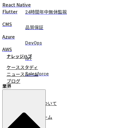
React Native
Flutter
24時間年中無休監視
CMS
品質保証
Azure
DevOps
AWS
ナレッジハブ
IoT
ケーススタディ
ニュースルーム
Salesforce
ブログ
業界
企業情報
イノベーチャーについて
会社情報
リーダーシップチーム
採用情報