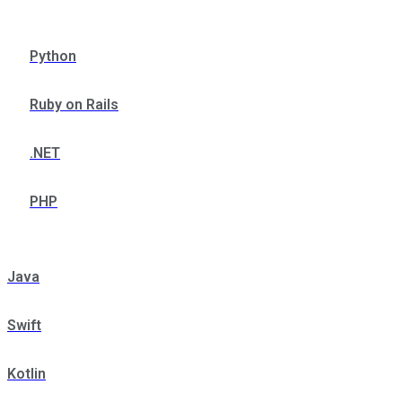
Python
Ruby on Rails
.NET
PHP
Java
Swift
Kotlin