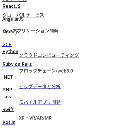
ReactJS
グローバルサービス
AngularJS
Node.js
Webアプリケーション開発
GCP
Python
クラウドコンピューティング
Ruby on Rails
ブロックチェーン/web3.0
.NET
ビッグデータと分析
PHP
Java
モバイルアプリ開発
Swift
XR・VR/AR/MR
Kotlin