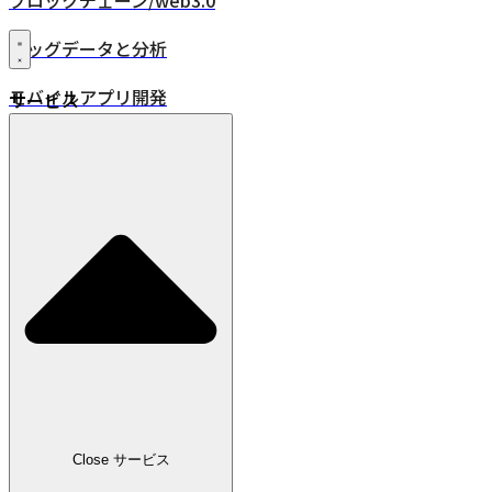
ブロックチェーン/web3.0
ビッグデータと分析
モバイルアプリ開発
サービス
XR・VR/AR/MR
24時間年中無休監視
品質保証
DevOps
IoT
位置情報ソリューション
業界
小売
Close サービス
広告・メディア