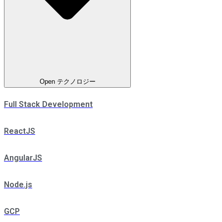
Open テクノロジー
Full Stack Development
ReactJS
AngularJS
Node.js
GCP