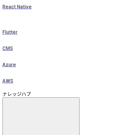
React Native
Flutter
CMS
Azure
AWS
ナレッジハブ