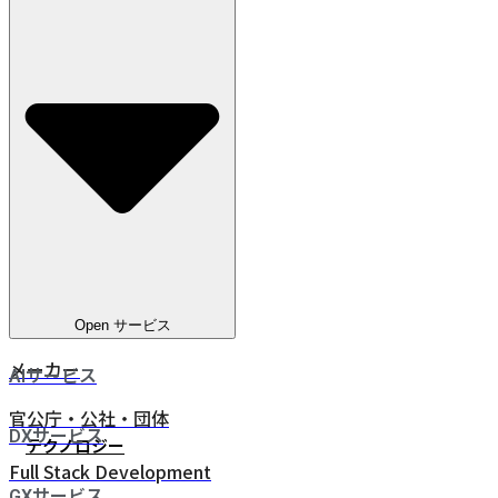
教育
電気通信
ヘルスケア
電気・ガス・水道
金融サービス
eコマース
人材ビジネス
鉄道・物流
Open サービス
メーカー
AIサービス
官公庁・公社・団体
DXサービス
テクノロジー
Full Stack Development
GXサービス