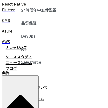
React Native
Flutter
24時間年中無休監視
CMS
品質保証
Azure
DevOps
AWS
ナレッジハブ
IoT
ケーススタディ
ニュースルーム
Salesforce
ブログ
業界
企業情報
イノベーチャーについて
会社情報
リーダーシップチーム
採用情報