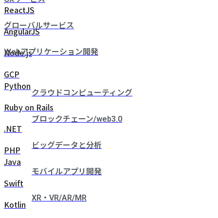
ReactJS
グローバルサービス
AngularJS
Node.js
Webアプリケーション開発
GCP
Python
クラウドコンピューティング
Ruby on Rails
ブロックチェーン/web3.0
.NET
ビッグデータと分析
PHP
Java
モバイルアプリ開発
Swift
XR・VR/AR/MR
Kotlin