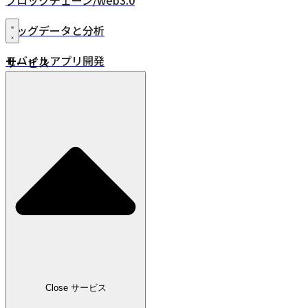
ブロックチェーン/web3.0
ビッグデータと分析
モバイルアプリ開発
サービス
XR・VR/AR/MR
24時間年中無休監視
品質保証
DevOps
IoT
位置情報ソリューション
業界
小売
Close サービス
広告・メディア