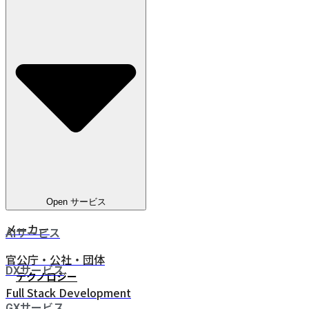
教育
電気通信
ヘルスケア
電気・ガス・水道
金融サービス
eコマース
人材ビジネス
鉄道・物流
Open サービス
メーカー
AIサービス
官公庁・公社・団体
DXサービス
テクノロジー
Full Stack Development
GXサービス