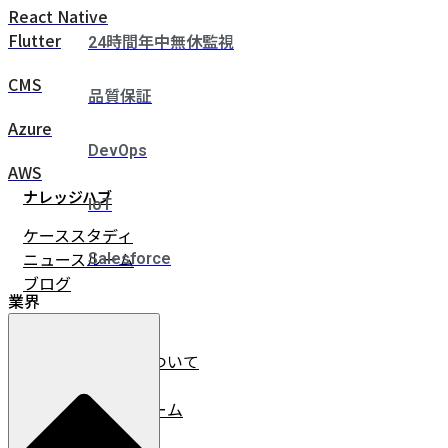
React Native
Flutter
24時間年中無休監視
CMS
品質保証
Azure
DevOps
AWS
ナレッジハブ
IoT
ケーススタディ
ニュースルーム
Salesforce
ブログ
業界
企業情報
イノベーチャーについて
会社情報
リーダーシップチーム
採用情報