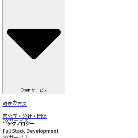
教育
電気通信
ヘルスケア
電気・ガス・水道
金融サービス
eコマース
人材ビジネス
鉄道・物流
Open サービス
メーカー
AIサービス
官公庁・公社・団体
DXサービス
テクノロジー
Full Stack Development
GXサービス