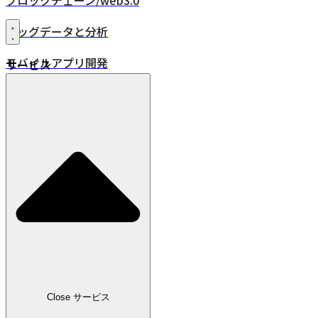
ブロックチェーン/web3.0
ビッグデータと分析
モバイルアプリ開発
サービス
XR・VR/AR/MR
24時間年中無休監視
品質保証
DevOps
IoT
位置情報ソリューション
業界
小売
Close サービス
広告・メディア