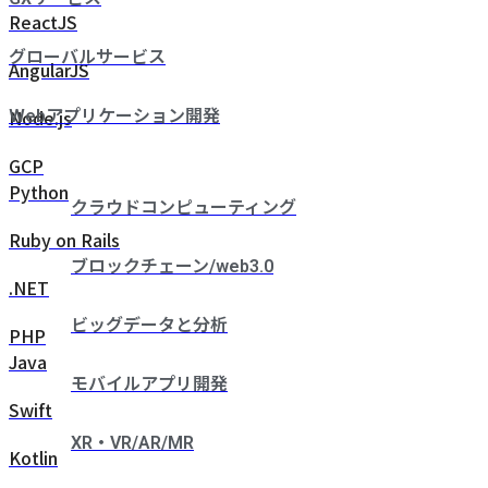
ReactJS
グローバルサービス
AngularJS
Node.js
Webアプリケーション開発
GCP
Python
クラウドコンピューティング
Ruby on Rails
ブロックチェーン/web3.0
.NET
ビッグデータと分析
PHP
Java
モバイルアプリ開発
Swift
XR・VR/AR/MR
Kotlin