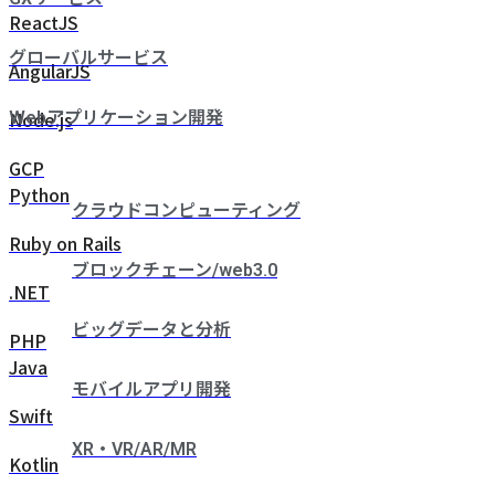
ReactJS
グローバルサービス
AngularJS
Node.js
Webアプリケーション開発
GCP
Python
クラウドコンピューティング
Ruby on Rails
ブロックチェーン/web3.0
.NET
ビッグデータと分析
PHP
Java
モバイルアプリ開発
Swift
XR・VR/AR/MR
Kotlin