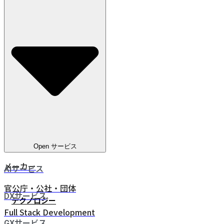
教育
電気通信
ヘルスケア
電気・ガス・水道
金融サービス
eコマース
人材ビジネス
鉄道・物流
Open サービス
メーカー
AIサービス
官公庁・公社・団体
DXサービス
テクノロジー
Full Stack Development
GXサービス