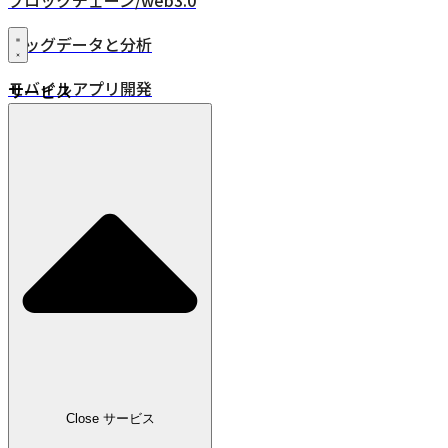
ブロックチェーン/web3.0
ビッグデータと分析
モバイルアプリ開発
サービス
XR・VR/AR/MR
24時間年中無休監視
品質保証
DevOps
IoT
位置情報ソリューション
業界
小売
Close サービス
広告・メディア