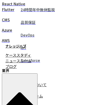
React Native
Flutter
24時間年中無休監視
CMS
品質保証
Azure
DevOps
AWS
ナレッジハブ
IoT
ケーススタディ
ニュースルーム
Salesforce
ブログ
業界
企業情報
イノベーチャーについて
会社情報
リーダーシップチーム
採用情報