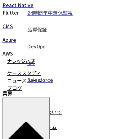
React Native
Flutter
24時間年中無休監視
CMS
品質保証
Azure
DevOps
AWS
ナレッジハブ
IoT
ケーススタディ
ニュースルーム
Salesforce
ブログ
業界
企業情報
イノベーチャーについて
会社情報
リーダーシップチーム
採用情報