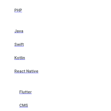
PHP
Java
Swift
Kotlin
React Native
Flutter
CMS