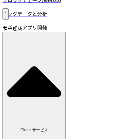
ブロックチェーン/web3.0
ビッグデータと分析
モバイルアプリ開発
サービス
XR・VR/AR/MR
24時間年中無休監視
品質保証
DevOps
IoT
位置情報ソリューション
業界
小売
Close サービス
広告・メディア