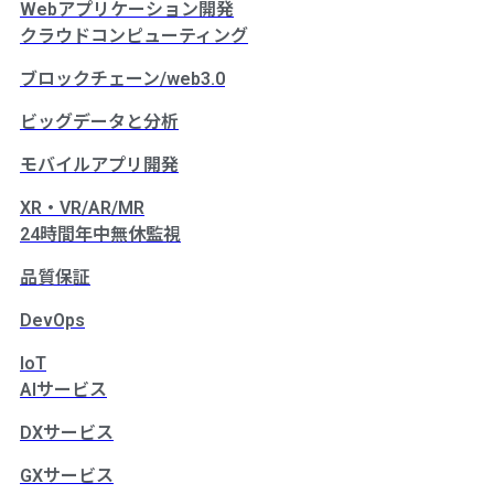
Webアプリケーション開発
クラウドコンピューティング
ブロックチェーン/web3.0
ビッグデータと分析
モバイルアプリ開発
XR・VR/AR/MR
24時間年中無休監視
品質保証
DevOps
IoT
AIサービス
DXサービス
GXサービス