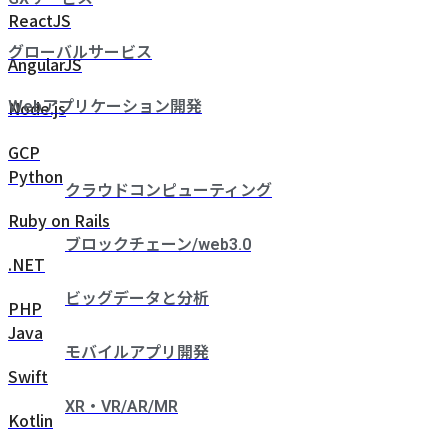
ReactJS
グローバルサービス
AngularJS
Node.js
Webアプリケーション開発
GCP
Python
クラウドコンピューティング
Ruby on Rails
ブロックチェーン/web3.0
.NET
ビッグデータと分析
PHP
Java
モバイルアプリ開発
Swift
XR・VR/AR/MR
Kotlin