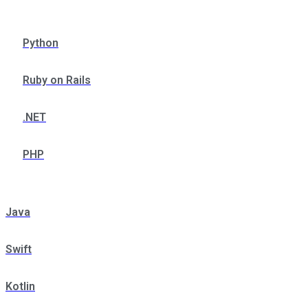
Python
Ruby on Rails
.NET
PHP
Java
Swift
Kotlin