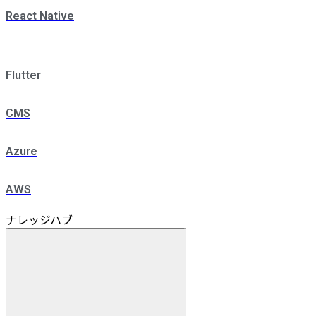
React Native
Flutter
CMS
Azure
AWS
ナレッジハブ