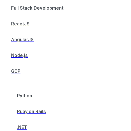
Full Stack Development
ReactJS
AngularJS
Node.js
GCP
Python
Ruby on Rails
.NET