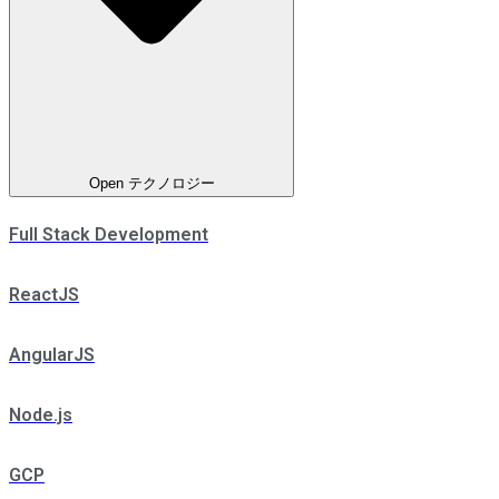
Open テクノロジー
Full Stack Development
ReactJS
AngularJS
Node.js
GCP