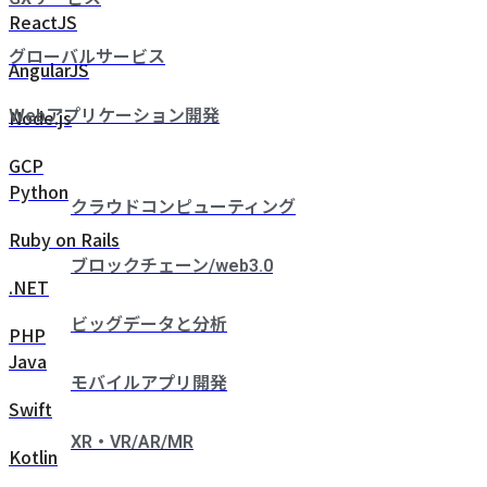
ReactJS
グローバルサービス
AngularJS
Node.js
Webアプリケーション開発
GCP
Python
クラウドコンピューティング
Ruby on Rails
ブロックチェーン/web3.0
.NET
ビッグデータと分析
PHP
Java
モバイルアプリ開発
Swift
XR・VR/AR/MR
Kotlin