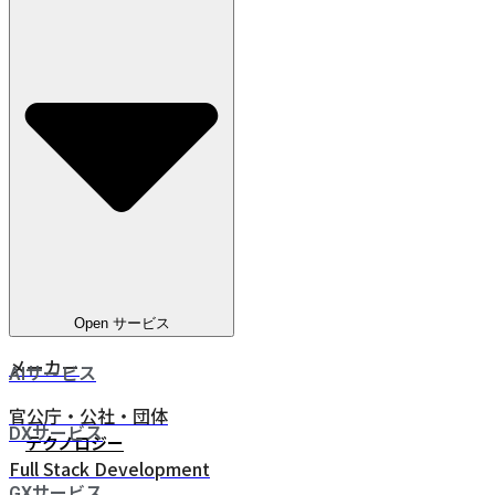
教育
電気通信
ヘルスケア
電気・ガス・水道
金融サービス
eコマース
人材ビジネス
鉄道・物流
Open サービス
メーカー
AIサービス
官公庁・公社・団体
DXサービス
テクノロジー
Full Stack Development
GXサービス