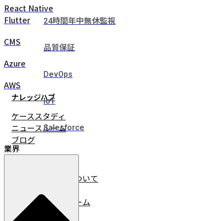
React Native
Flutter
24時間年中無休監視
CMS
品質保証
Azure
DevOps
AWS
ナレッジハブ
IoT
ケーススタディ
ニュースルーム
Salesforce
ブログ
業界
企業情報
イノベーチャーについて
会社情報
リーダーシップチーム
採用情報