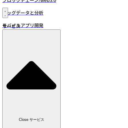
ブロックチェーン/web3.0
ビッグデータと分析
モバイルアプリ開発
サービス
XR・VR/AR/MR
24時間年中無休監視
品質保証
DevOps
IoT
位置情報ソリューション
業界
小売
Close サービス
広告・メディア